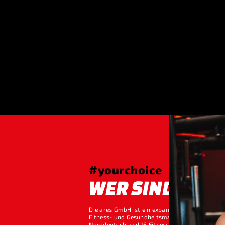
#yourchoice
WER SIND WIR?
Die ares GmbH ist ein expandierendes Untern
Fitness- und Gesundheitsmarkt und betreibt in
Norddeutschland 16 Fitnessstudios unter der M