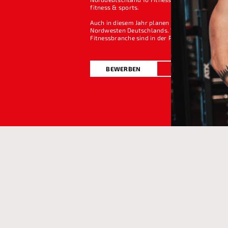
fitness & sports.
Auch in diesem Jahr planen wir wieder Neuerö
Nordwesten Deutschlands. Weitere innovative P
Fitnessbranche sind in der Pipeline.
BEWERBEN
FAQ