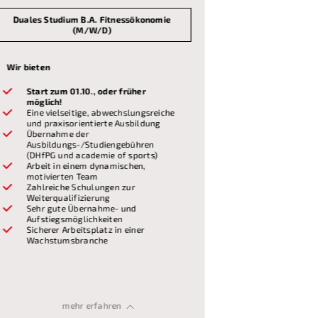
Duales Studium B.A. Fitnessökonomie
Duales Stu
(M/W/D)
Wir bieten
Wir bieten
Start zum 01.10., oder früher
Start zu
möglich!
möglich!
Eine vielseitige, abwechslungsreiche
Eine vie
und praxisorientierte Ausbildung
und prax
Übernahme der
Übernah
Ausbildungs-/Studiengebühren
Ausbildu
(DHfPG und academie of sports)
(DHfPG u
Arbeit in einem dynamischen,
Arbeit i
motivierten Team
motivier
Zahlreiche Schulungen zur
Zahlreic
Weiterqualifizierung
Weiterqu
Sehr gute Übernahme- und
Sehr gut
Aufstiegsmöglichkeiten
Aufstieg
Sicherer Arbeitsplatz in einer
Sicherer 
Wachstumsbranche
Wachstu
Wir erwarten
Wir erwart
Voraussetzungen
Voraussetz
Allgemeine oder
Allgeme
Gute Noten in Sport, Deutsch und
Gute No
Fachgebundene Hochschulreife
Fachge
mehr erfahren
Mathematik
Mathem
(Bachelor of Arts DHfPG)
(Bachel