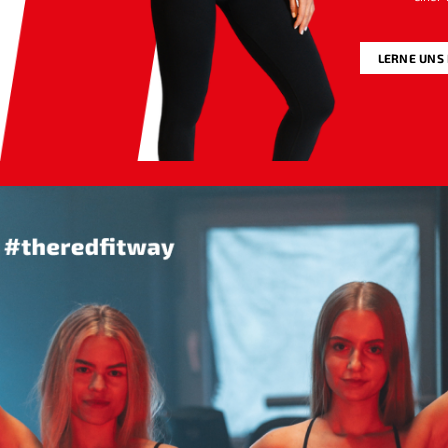
LERNE UNS
nskurs. Zünde
ll duale
planten
re