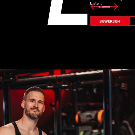
bieten.
BEWERBEN
ehmen auf dem
arke redfit