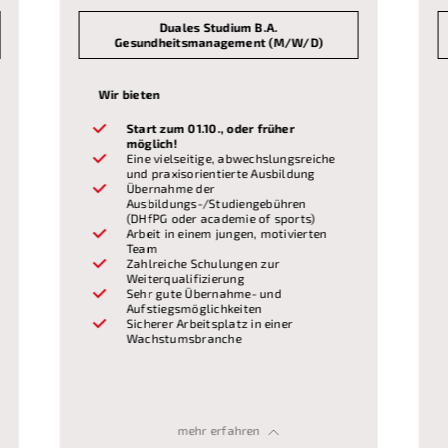
Duales Studium B.A.
Gesundheitsmanagement (M/W/D)
Wir bieten
Start zum 01.10., oder früher
möglich!
Eine vielseitige, abwechslungsreiche
und praxisorientierte Ausbildung
Übernahme der
Ausbildungs-/Studiengebühren
(DHfPG oder academie of sports)
Arbeit in einem jungen, motivierten
Team
Zahlreiche Schulungen zur
Weiterqualifizierung
Sehr gute Übernahme- und
Aufstiegsmöglichkeiten
Sicherer Arbeitsplatz in einer
Wachstumsbranche
Wir erwarten
Voraussetzungen
Allgemeine oder
Gute Noten in Sport, Deutsch und
Fachgebundene Hochschulreife
mehr erfahren
Mathematik
(Bachelor of Arts DHfPG)