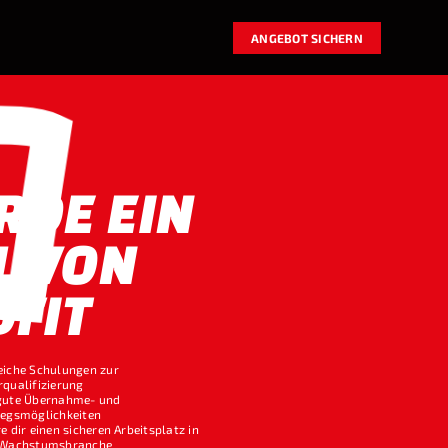
ANGEBOT SICHERN
RDE EIN
L VON
DFIT
eiche Schulungen zur
rqualifizierung
gute Übernahme- und
iegsmöglichkeiten
e dir einen sicheren Arbeitsplatz in
 Wachstumsbranche