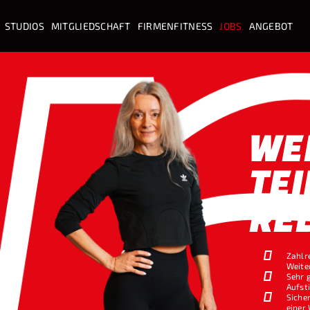
STUDIOS
MITGLIEDSCHAFT
FIRMENFITNESS
JOBS
ANGEBOT
WE
TEI
RE
Zahlr
Weite
Sehr 
Aufst
Sicher
einer