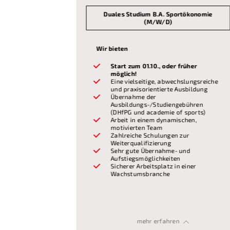
ssökonomie
Duales Studium B.A. Sportökonomie
(M/W/D)
Wir bieten
rüher
Start zum 01.10., oder früher
möglich!
slungsreiche
Eine vielseitige, abwechslungsreiche
sbildung
und praxisorientierte Ausbildung
Übernahme der
bühren
Ausbildungs-/Studiengebühren
sports)
(DHfPG und academie of sports)
chen,
Arbeit in einem dynamischen,
motivierten Team
ur
Zahlreiche Schulungen zur
Weiterqualifizierung
nd
Sehr gute Übernahme- und
Aufstiegsmöglichkeiten
einer
Sicherer Arbeitsplatz in einer
Wachstumsbranche
Wir erwarten
Voraussetzungen
Allgemeine oder
Deutsch und
Gute Noten in Sport, Deutsch und
chulreife
Fachgebundene Hochschulreife
mehr erfahren
Mathematik
fPG)
(Bachelor of Arts DHfPG)