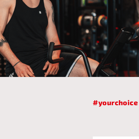
ffnungen im
rojekte für die
#yourchoice