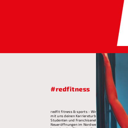
#redfitness
redfit fitness & sports - Wir sind auf Expansio
mit uns deinen Karriereturbo! Wir suchen aktue
Studenten und Franchisenehmer für unsere ge
Neueröffnungen im Nordwesten sowie für unse